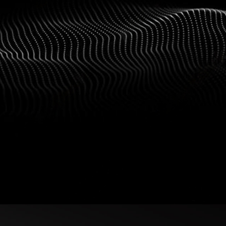
ЛОГ
НГ
МПАНИИ
АКТЫ