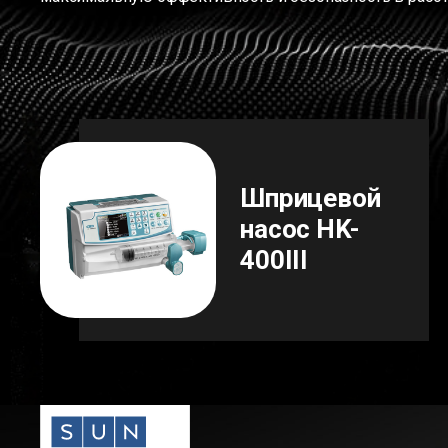
Шприцевой
насос HK-
400ІІІ