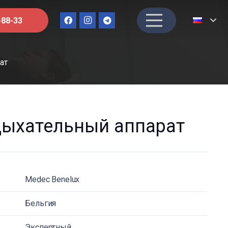
-88-33
ат
-дыхательный аппарат
Medec Benelux
Бельгия
Экспертный