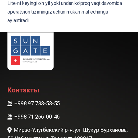
Lite-ni keyingi o’n yil yoki undan ko’proq vaqt davomida
operatsion tizimingiz uchun mukammal echimga
aylantiradi.
Контакты
+998 97 733-53-55
+998 71 266-00-46
Мирзо-Улугбекский р-н, ул. Шукур Бурханова,