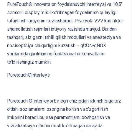
PureTouch® innovatsion foydalanuvchi interfeysi va 18.5″
sensorli displey misli ko’rilmagan foydalanish qulayligi
tufayli ish jarayonini tezlashtiradi. Prvc yoki VVV kabi ilg’or
shamollatish rejimlari ixtiyoriy ravishda mavjud. Bundan
tashqari, siz gazni tahlil qilish modullari va anesteziya va
nosiseptsiya chuqurligini kuzatish – qCON-qNOX
yordamida qurilmaning funktsional imkoniyatlarini
to’ldirishingiz mumkin.
Puretouch®Interfeys
Puretouch ® interfeysi bir egri chiziqdan ikkinchisiga tez
o’tish, sozlamalarni osongina ko’rish va o’zgartirish
imkonini beradi, bu esa parametrlarni boshqarish va
vizualizatsiya qilishni misli ko’rilmagan darajada