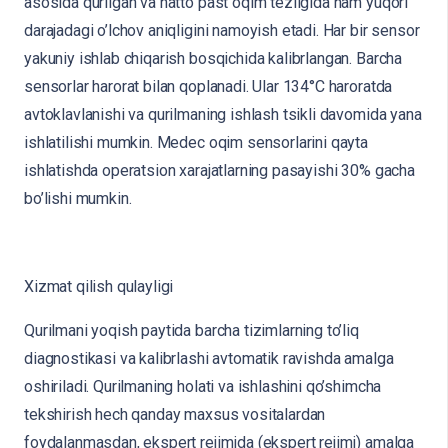
asosida qurilgan va hatto past oqim tezligida ham yuqori
darajadagi o’lchov aniqligini namoyish etadi. Har bir sensor
yakuniy ishlab chiqarish bosqichida kalibrlangan. Barcha
sensorlar harorat bilan qoplanadi. Ular 134°C haroratda
avtoklavlanishi va qurilmaning ishlash tsikli davomida yana
ishlatilishi mumkin. Medec oqim sensorlarini qayta
ishlatishda operatsion xarajatlarning pasayishi 30% gacha
bo’lishi mumkin.
Xizmat qilish qulayligi
Qurilmani yoqish paytida barcha tizimlarning to’liq
diagnostikasi va kalibrlashi avtomatik ravishda amalga
oshiriladi. Qurilmaning holati va ishlashini qo’shimcha
tekshirish hech qanday maxsus vositalardan
foydalanmasdan, ekspert rejimida (ekspert rejimi) amalga