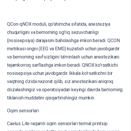
QCon-qNOX moduli, qo’shimcha sifatida, anesteziya
chuqurligini va bemorning og’riq sezuvchanligi
(nosisepsiya) darajasini baholashga imkon beradi. QCON
metrikasi ongni (EEG va EMG) kuzatish uchun javobgardir
va bemorning xavfsizligini ta’minlash uchun anestezikani
tejamkorroq sarflashga imkon beradi. QNOX ko’rsatkichi
nosisepsiya uchun javobgardir. Ikkala ko’rsatkichni bir
vaqtning o’zida nazorat qilib, siz anestezikani aniqroq
dozalashingiz va operatsiyadan keyingi davrda bemorning
tiklanish muddatini qisqartirishingiz mumkin.
Oqim sensorlari
Caelus Lite raqamli oqim sensorlari termal printsip