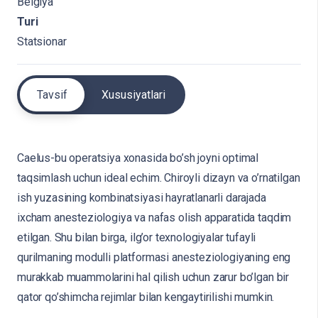
Belgiya
Turi
Statsionar
Tavsif
Xususiyatlari
Caelus-bu operatsiya xonasida bo’sh joyni optimal
taqsimlash uchun ideal echim. Chiroyli dizayn va o’rnatilgan
ish yuzasining kombinatsiyasi hayratlanarli darajada
ixcham anesteziologiya va nafas olish apparatida taqdim
etilgan. Shu bilan birga, ilg’or texnologiyalar tufayli
qurilmaning modulli platformasi anesteziologiyaning eng
murakkab muammolarini hal qilish uchun zarur bo’lgan bir
qator qo’shimcha rejimlar bilan kengaytirilishi mumkin.