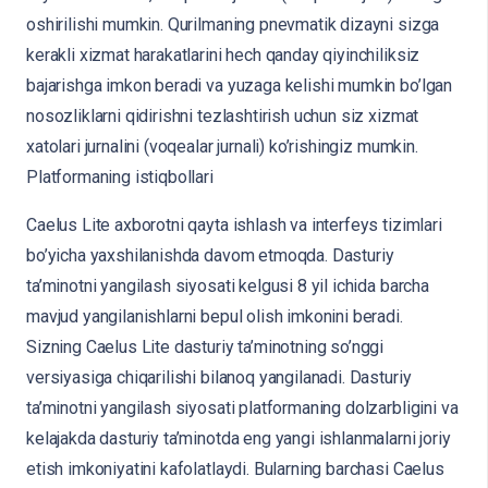
oshirilishi mumkin. Qurilmaning pnevmatik dizayni sizga
kerakli xizmat harakatlarini hech qanday qiyinchiliksiz
bajarishga imkon beradi va yuzaga kelishi mumkin bo’lgan
nosozliklarni qidirishni tezlashtirish uchun siz xizmat
xatolari jurnalini (voqealar jurnali) ko’rishingiz mumkin.
Platformaning istiqbollari
Caelus Lite axborotni qayta ishlash va interfeys tizimlari
bo’yicha yaxshilanishda davom etmoqda. Dasturiy
ta’minotni yangilash siyosati kelgusi 8 yil ichida barcha
mavjud yangilanishlarni bepul olish imkonini beradi.
Sizning Caelus Lite dasturiy ta’minotning so’nggi
versiyasiga chiqarilishi bilanoq yangilanadi. Dasturiy
ta’minotni yangilash siyosati platformaning dolzarbligini va
kelajakda dasturiy ta’minotda eng yangi ishlanmalarni joriy
etish imkoniyatini kafolatlaydi. Bularning barchasi Caelus