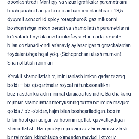
osonlashtiradi. Mantiqiy va vizual grafikalar parametrlarni
boshqarishni har qachongidan ham osonlashtiradi. 18,5
dyuymli sensorli displey rotasphere® gaz mikserini
boshqarishga imkon beradi va shamollatish parametrlarini
ko’rsatadi. Foydalanuvchi interfeysi «bir marta bosish»
bilan sozlanadi-endi an’anaviy aylanadigan tugmachalardan
foydalanishga hojat yo’q. (Sichqonchani ulash mumkin).
Shamollatish rejimlari
Kerakli shamollatish rejimini tanlash imkon qadar tezroq
bo’ldi – biz qisqartmalar ro’yxatini funksionallikni
buzmasdan kerakli minimal darajaga tushirdik. Barcha keng
rejimlar shamollatish menyusining to’rtta bo’limida mavjud:
qo’lda / o’z-o’zidan, hajm bilan boshqariladigan, bosim
bilan boshqariladigan va bosimni qo’llab-quvvatlaydigan
shamollatish. Har qanday rejimdagi sozlamalarni sozlash
bir rejimdan ikkinchisiga o’tmasdan mavjud. Ixtiyoriy