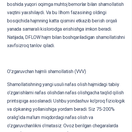
boshida yuqori oqimga muhtoj bemorlar bilan shamollatish
vaqtini yaxshilaydi. Va bu Ilhom fazasining oldingi
bosqichida hajmning katta qismini etkazib berish orqali
yanada samarali kislorodga erishishga imkon beradi.
Natijada, DFLOW hajm bilan boshqariladigan shamollatishni
xavfsizroq tanlov qiladi.
O’zgaruvchan hajmli shamollatish (VVV)
Shamollatishning yangi usuli nafas olish hajmidagi tabiiy
o’zgarishlarni nafas olishdan nafas olishgacha taqlid qilish
printsipiga asoslanadi. Ushbu yondashuv ko’proq fiziologik
va o’pkaning yollanishiga yordam beradi. Siz 75-200%
oralig’ida ma’lum miqdordagi nafas olish va
o’zgaruvchanlikni o’rnatasiz. Ovoz berilgan chegaralarda