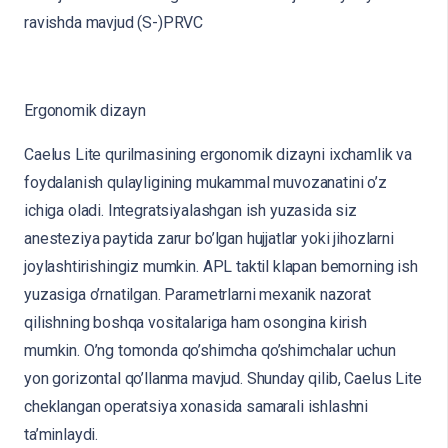
ravishda mavjud (S-)PRVC
Ergonomik dizayn
Caelus Lite qurilmasining ergonomik dizayni ixchamlik va
foydalanish qulayligining mukammal muvozanatini o’z
ichiga oladi. Integratsiyalashgan ish yuzasida siz
anesteziya paytida zarur bo’lgan hujjatlar yoki jihozlarni
joylashtirishingiz mumkin. APL taktil klapan bemorning ish
yuzasiga o’rnatilgan. Parametrlarni mexanik nazorat
qilishning boshqa vositalariga ham osongina kirish
mumkin. O’ng tomonda qo’shimcha qo’shimchalar uchun
yon gorizontal qo’llanma mavjud. Shunday qilib, Caelus Lite
cheklangan operatsiya xonasida samarali ishlashni
ta’minlaydi.