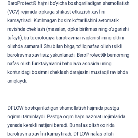
BaroProtect® hajmi bo’yicha boshqariladigan shamollatish
(VCV) rejimida o’pkaga shikast etkazish xavfini
kamaytiradi. Kutilmagan bosim ko’tarilishini avtomatik
ravishda cheklash (masalan, o’pka birikmasining o’zgarishi
tufayli), bu texnologiya barotravma rivojlanishining oldini
olishda samarali. Shu bilan birga, to’liq nafas olish tsikli
barotravma xavfisiz yakunlanadi. BaroProtect® bemorning
nafas olish funktsiyalarini baholash asosida uning
konturidagi bosimni cheklash darajasini mustaqil ravishda
aniqlaydi.
DFLOW boshqariladigan shamollatish hajmida pastga
oqimni ta’minlaydi. Pastga oqim hajm nazorati rejimlarida
yanada kerakli natijani beradi. Bu nafas olish oxirida
barotravma xavfini kamaytiradi. DFLOW nafas olish