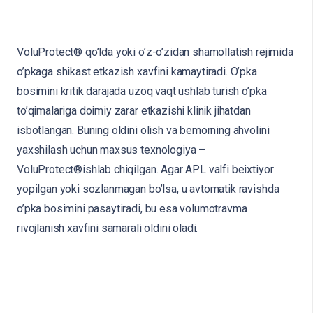
VoluProtect® qo’lda yoki o’z-o’zidan shamollatish rejimida
o’pkaga shikast etkazish xavfini kamaytiradi. O’pka
bosimini kritik darajada uzoq vaqt ushlab turish o’pka
to’qimalariga doimiy zarar etkazishi klinik jihatdan
isbotlangan. Buning oldini olish va bemorning ahvolini
yaxshilash uchun maxsus texnologiya –
VoluProtect®ishlab chiqilgan. Agar APL valfi beixtiyor
yopilgan yoki sozlanmagan bo’lsa, u avtomatik ravishda
o’pka bosimini pasaytiradi, bu esa volumotravma
rivojlanish xavfini samarali oldini oladi.