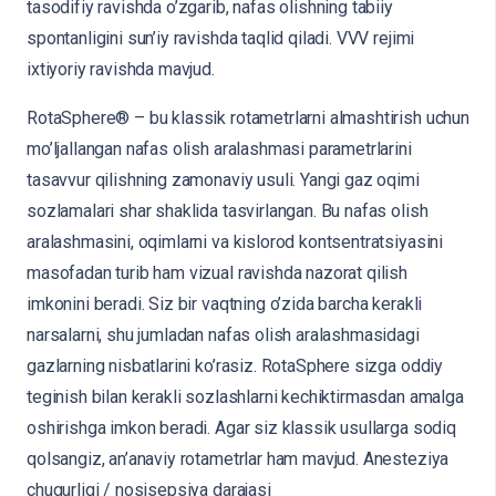
tasodifiy ravishda o’zgarib, nafas olishning tabiiy
spontanligini sun’iy ravishda taqlid qiladi. VVV rejimi
ixtiyoriy ravishda mavjud.
RotaSphere® – bu klassik rotametrlarni almashtirish uchun
mo’ljallangan nafas olish aralashmasi parametrlarini
tasavvur qilishning zamonaviy usuli. Yangi gaz oqimi
sozlamalari shar shaklida tasvirlangan. Bu nafas olish
aralashmasini, oqimlarni va kislorod kontsentratsiyasini
masofadan turib ham vizual ravishda nazorat qilish
imkonini beradi. Siz bir vaqtning o’zida barcha kerakli
narsalarni, shu jumladan nafas olish aralashmasidagi
gazlarning nisbatlarini ko’rasiz. RotaSphere sizga oddiy
teginish bilan kerakli sozlashlarni kechiktirmasdan amalga
oshirishga imkon beradi. Agar siz klassik usullarga sodiq
qolsangiz, an’anaviy rotametrlar ham mavjud. Anesteziya
chuqurligi / nosisepsiya darajasi