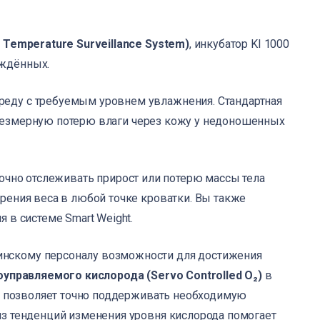
 Temperature Surveillance System)
, инкубатор KI 1000
ождённых.
еду с требуемым уровнем увлажнения. Стандартная
езмерную потерю влаги через кожу у недоношенных
ЛОГ
точно отслеживать прирост или потерю массы тела
рения веса в любой точке кроватки. Вы также
НГ
 в системе Smart Weight.
МПАНИИ
нскому персоналу возможности для достижения
оуправляемого кислорода (Servo Controlled O₂)
в
АКТЫ
ый позволяет точно поддерживать необходимую
из тенденций изменения уровня кислорода помогает