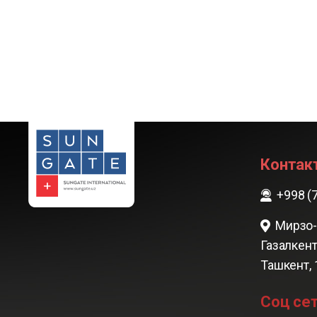
Контак
+998 (
Мирзо-
Газалкент
Ташкент,
Соц се