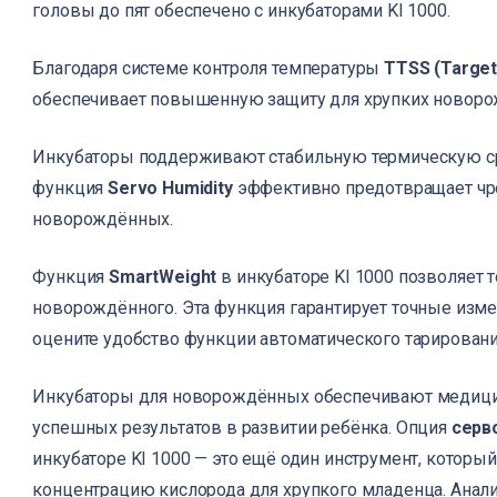
головы до пят обеспечено с инкубаторами KI 1000.
Благодаря системе контроля температуры
TTSS (Target
обеспечивает повышенную защиту для хрупких новор
Инкубаторы поддерживают стабильную термическую ср
функция
Servo Humidity
эффективно предотвращает чр
новорождённых.
КАТА
Функция
SmartWeight
в инкубаторе KI 1000 позволяет 
новорождённого. Эта функция гарантирует точные изме
ЛИЗИ
оцените удобство функции автоматического тарирования
О КО
Инкубаторы для новорождённых обеспечивают медици
успешных результатов в развитии ребёнка. Опция
серв
КОНТ
инкубаторе KI 1000 — это ещё один инструмент, котор
концентрацию кислорода для хрупкого младенца. Анал