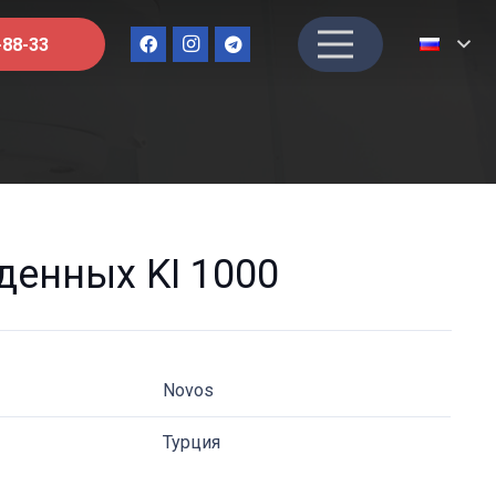
-88-33
денных KI 1000
Novos
Турция