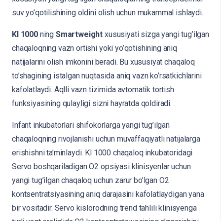
suv yo’qotilishining oldini olish uchun mukammal ishlaydi.
Kl 1000
ning
Smartweight
xususiyati sizga yangi tug’ilgan
chaqaloqning vazn ortishi yoki yo’qotishining aniq
natijalarini olish imkonini beradi. Bu xususiyat chaqaloq
to’shagining istalgan nuqtasida aniq vazn ko’rsatkichlarini
kafolatlaydi. Aqlli vazn tizimida avtomatik tortish
funksiyasining qulayligi sizni hayratda qoldiradi.
Infant inkubatorlari shifokorlarga yangi tug’ilgan
chaqaloqning rivojlanishi uchun muvaffaqiyatli natijalarga
erishishni ta’minlaydi. Kl 1000 chaqaloq inkubatoridagi
Servo boshqariladigan O2 opsiyasi klinisyenlar uchun
yangi tug’ilgan chaqaloq uchun zarur bo’lgan O2
kontsentratsiyasining aniq darajasini kafolatlaydigan yana
bir vositadir. Servo kislorodning trend tahlili klinisyenga