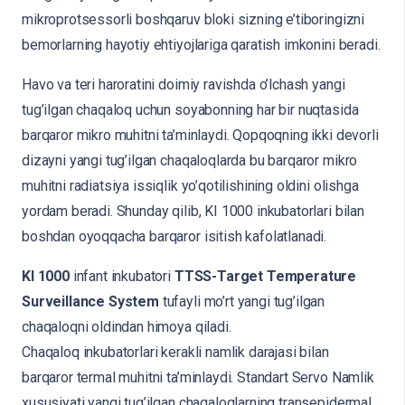
mikroprotsessorli boshqaruv bloki sizning e’tiboringizni
bemorlarning hayotiy ehtiyojlariga qaratish imkonini beradi.
Havo va teri haroratini doimiy ravishda o’lchash yangi
tug’ilgan chaqaloq uchun soyabonning har bir nuqtasida
barqaror mikro muhitni ta’minlaydi. Qopqoqning ikki devorli
dizayni yangi tug’ilgan chaqaloqlarda bu barqaror mikro
muhitni radiatsiya issiqlik yo’qotilishining oldini olishga
yordam beradi. Shunday qilib, KI 1000 inkubatorlari bilan
boshdan oyoqqacha barqaror isitish kafolatlanadi.
Kl 1000
infant inkubatori
TTSS-Target Temperature
Surveillance System
tufayli mo’rt yangi tug’ilgan
chaqaloqni oldindan himoya qiladi.
Chaqaloq inkubatorlari kerakli namlik darajasi bilan
barqaror termal muhitni ta’minlaydi. Standart Servo Namlik
xususiyati yangi tug’ilgan chaqaloqlarning transepidermal