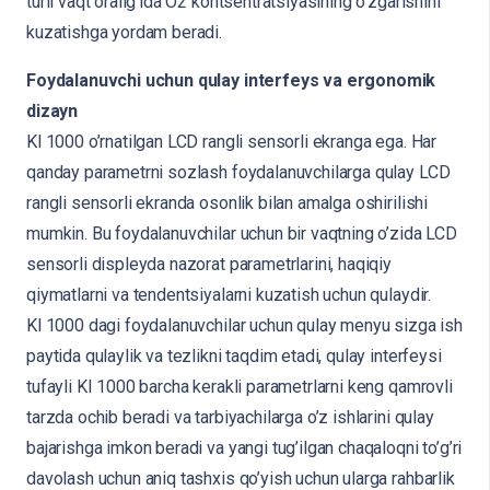
turli vaqt oralig’ida O2 kontsentratsiyasining o’zgarishini
kuzatishga yordam beradi.
Foydalanuvchi uchun qulay interfeys va ergonomik
dizayn
Kl 1000 o’rnatilgan LCD rangli sensorli ekranga ega. Har
qanday parametrni sozlash foydalanuvchilarga qulay LCD
rangli sensorli ekranda osonlik bilan amalga oshirilishi
mumkin. Bu foydalanuvchilar uchun bir vaqtning o’zida LCD
sensorli displeyda nazorat parametrlarini, haqiqiy
qiymatlarni va tendentsiyalarni kuzatish uchun qulaydir.
Kl 1000 dagi foydalanuvchilar uchun qulay menyu sizga ish
paytida qulaylik va tezlikni taqdim etadi, qulay interfeysi
tufayli KI 1000 barcha kerakli parametrlarni keng qamrovli
tarzda ochib beradi va tarbiyachilarga o’z ishlarini qulay
bajarishga imkon beradi va yangi tug’ilgan chaqaloqni to’g’ri
davolash uchun aniq tashxis qo’yish uchun ularga rahbarlik