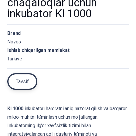
chaqaloqlar uchun
inkubator KI 1000
Brend
Novos
Ishlab chiqarilgan mamlakat
Turkiye
Tavsif
KI 1000
inkubatori haroratni aniq nazorat qilish va barqaror
mikro-muhitni ta’minlash uchun mo’ljallangan.
Inkubatorning ilg’or xavfsizlik tizimi bilan
integratsiyalangan aqlli dasturiy ta’minoti va