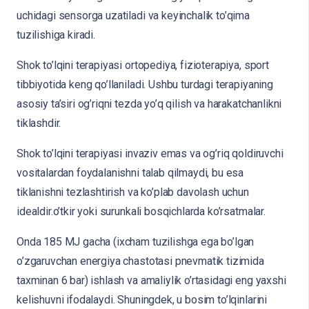
uchidagi sensorga uzatiladi va keyinchalik to’qima
tuzilishiga kiradi.
Shok to’lqini terapiyasi ortopediya, fizioterapiya, sport
tibbiyotida keng qo’llaniladi. Ushbu turdagi terapiyaning
asosiy ta’siri og’riqni tezda yo’q qilish va harakatchanlikni
tiklashdir.
Shok to’lqini terapiyasi invaziv emas va og’riq qoldiruvchi
vositalardan foydalanishni talab qilmaydi, bu esa
tiklanishni tezlashtirish va ko’plab davolash uchun
idealdir.o’tkir yoki surunkali bosqichlarda ko’rsatmalar.
Onda 185 MJ gacha (ixcham tuzilishga ega bo’lgan
o’zgaruvchan energiya chastotasi pnevmatik tizimida
taxminan 6 bar) ishlash va amaliylik o’rtasidagi eng yaxshi
kelishuvni ifodalaydi. Shuningdek, u bosim to’lqinlarini