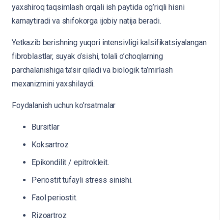
yaxshiroq taqsimlash orqali ish paytida og’riqli hisni
kamaytiradi va shifokorga ijobiy natija beradi.
Yetkazib berishning yuqori intensivligi kalsifikatsiyalangan
fibroblastlar, suyak o’sishi, tolali o’choqlarning
parchalanishiga ta’sir qiladi va biologik ta’mirlash
mexanizmini yaxshilaydi.
Foydalanish uchun ko’rsatmalar
Bursitlar
Koksartroz
Epikondilit / epitrokleit.
Periostit tufayli stress sinishi.
Faol periostit.
Rizoartroz