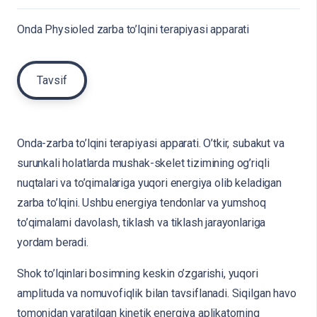
Onda Physioled zarba to’lqini terapiyasi apparati
Tavsif
Onda-zarba to’lqini terapiyasi apparati. O’tkir, subakut va
surunkali holatlarda mushak-skelet tizimining og’riqli
nuqtalari va to’qimalariga yuqori energiya olib keladigan
zarba to’lqini. Ushbu energiya tendonlar va yumshoq
to’qimalarni davolash, tiklash va tiklash jarayonlariga
yordam beradi.
Shok to’lqinlari bosimning keskin o’zgarishi, yuqori
amplituda va nomuvofiqlik bilan tavsiflanadi. Siqilgan havo
tomonidan yaratilgan kinetik energiya aplikatorning